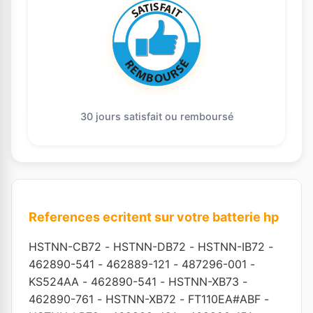
30 jours satisfait ou remboursé
References ecritent sur votre batterie hp
HSTNN-CB72
-
HSTNN-DB72
-
HSTNN-IB72
-
462890-541
-
462889-121
-
487296-001
-
KS524AA
-
462890-541
-
HSTNN-XB73
-
462890-761
-
HSTNN-XB72
-
FT110EA#ABF
-