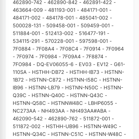
462890-742
-
462890-842
-
462891-422
-
463664-009
-
481193-001
-
484171-001
-
484171-002
-
484178-001
-
485041-002
-
500028-131
-
509458-001
-
509459-001
-
511884-001
-
512413-002
-
516477-191
-
534115-291
-
570228-001
-
597598-001
-
7F0884
-
7F08A4
-
7F08C4
-
7F0914
-
7F0964
-
7F0974
-
7F0984
-
7F09A4
-
7F8874
-
7FO984
-
DQ-EV06055-6
-
EV03
-
EV12
-
G61-
110SA
-
HSTHH-DB72
-
HSTHH-IB73
-
HSTNN-
1B72
-
HSTNN-C872
-
HSTNN-I58C
-
HSTNN-
IB96
-
HSTNN-LB79
-
HSTNN-N50C
-
HSTNN-
Q39C
-
HSTNN-Q40C
-
HSTNN-Q43C
-
HSTNN-Q58C
-
HSTNNW48C
-
LBHP6055
-
NC273AA
-
NH493AA
-
NH493AA#ABA
-
462090-542
-
462890-762
-
511872-001
-
511872-002
-
HSTHH-UB96
-
HSTNN-W49C
-
HSTNN-Q34C
-
HSTNN-C51C
-
HSTNN-W48C
-