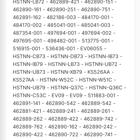
HSTNN-LB72
-
462889-421
-
462890-151
-
462890-161
-
462890-251
-
462890-751
-
462891-162
-
482186-003
-
484170-001
-
484170-002
-
485041-001
-
485041-003
-
487354-001
-
497694-001
-
497694-002
-
497695-001
-
498482-001
-
513775-001
-
516915-001
-
536436-001
-
EV06055
-
HSTNN-CB73
-
HSTNN-DB73
-
HSTNN-IB73
-
HSTNN-IB79
-
HSTNN-LB73
-
HSTNN-UB72
-
HSTNN-UB73
-
HSTNN-XB79
-
KS526AA
-
KS527AA
-
HSTNN-W52C
-
HSTNN-W51C
-
HSTNN-UB79
-
HSTNN-Q37C
-
HSTNN-Q36C
-
HSTNN-C53C
-
EV09
-
EV09
-
511883-001
-
462891-141
-
462890-542
-
462889-542
-
462881-421
-
462889-241
-
462889-261
-
462889-262
-
462889-422
-
462889-742
-
462889-762
-
462890-162
-
462890-242
-
462890-422
-
462890-722
-
462890-741
-