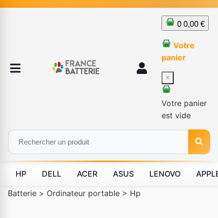
0
0,00 €
Votre
panier
×
Votre panier
est vide
HP
DELL
ACER
ASUS
LENOVO
APPL
Batterie
>
Ordinateur portable
>
Hp