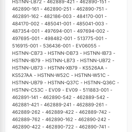
HSTNN-LB72
-
462889-421
-
462890-151
-
462890-161
-
462890-251
-
462890-751
-
462891-162
-
482186-003
-
484170-001
-
484170-002
-
485041-001
-
485041-003
-
487354-001
-
497694-001
-
497694-002
-
497695-001
-
498482-001
-
513775-001
-
516915-001
-
536436-001
-
EV06055
-
HSTNN-CB73
-
HSTNN-DB73
-
HSTNN-IB73
-
HSTNN-IB79
-
HSTNN-LB73
-
HSTNN-UB72
-
HSTNN-UB73
-
HSTNN-XB79
-
KS526AA
-
KS527AA
-
HSTNN-W52C
-
HSTNN-W51C
-
HSTNN-UB79
-
HSTNN-Q37C
-
HSTNN-Q36C
-
HSTNN-C53C
-
EV09
-
EV09
-
511883-001
-
462891-141
-
462890-542
-
462889-542
-
462881-421
-
462889-241
-
462889-261
-
462889-262
-
462889-422
-
462889-742
-
462889-762
-
462890-162
-
462890-242
-
462890-422
-
462890-722
-
462890-741
-