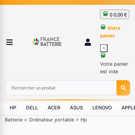
0
0,00 €
Votre
panier
×
Votre panier
est vide
HP
DELL
ACER
ASUS
LENOVO
APPL
Batterie
>
Ordinateur portable
>
Hp