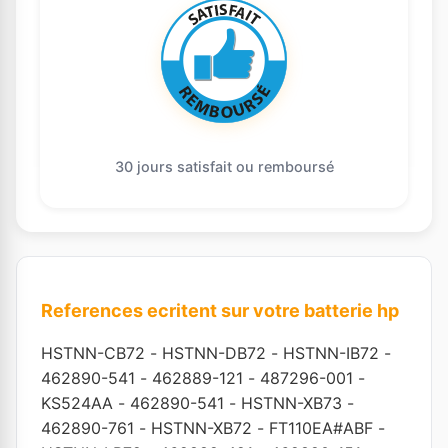
30 jours satisfait ou remboursé
References ecritent sur votre batterie hp
HSTNN-CB72
-
HSTNN-DB72
-
HSTNN-IB72
-
462890-541
-
462889-121
-
487296-001
-
KS524AA
-
462890-541
-
HSTNN-XB73
-
462890-761
-
HSTNN-XB72
-
FT110EA#ABF
-