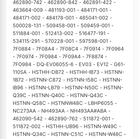
462890-742
-
462890-842
-
462891-422
-
463664-009
-
481193-001
-
484171-001
-
484171-002
-
484178-001
-
485041-002
-
500028-131
-
509458-001
-
509459-001
-
511884-001
-
512413-002
-
516477-191
-
534115-291
-
570228-001
-
597598-001
-
7F0884
-
7F08A4
-
7F08C4
-
7F0914
-
7F0964
-
7F0974
-
7F0984
-
7F09A4
-
7F8874
-
7FO984
-
DQ-EV06055-6
-
EV03
-
EV12
-
G61-
110SA
-
HSTHH-DB72
-
HSTHH-IB73
-
HSTNN-
1B72
-
HSTNN-C872
-
HSTNN-I58C
-
HSTNN-
IB96
-
HSTNN-LB79
-
HSTNN-N50C
-
HSTNN-
Q39C
-
HSTNN-Q40C
-
HSTNN-Q43C
-
HSTNN-Q58C
-
HSTNNW48C
-
LBHP6055
-
NC273AA
-
NH493AA
-
NH493AA#ABA
-
462090-542
-
462890-762
-
511872-001
-
511872-002
-
HSTHH-UB96
-
HSTNN-W49C
-
HSTNN-Q34C
-
HSTNN-C51C
-
HSTNN-W48C
-