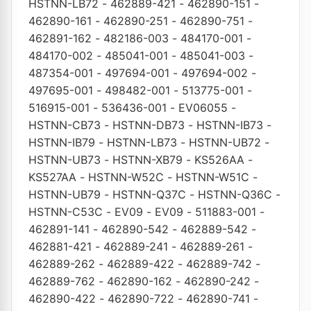
HSTNN-LB72
-
462889-421
-
462890-151
-
462890-161
-
462890-251
-
462890-751
-
462891-162
-
482186-003
-
484170-001
-
484170-002
-
485041-001
-
485041-003
-
487354-001
-
497694-001
-
497694-002
-
497695-001
-
498482-001
-
513775-001
-
516915-001
-
536436-001
-
EV06055
-
HSTNN-CB73
-
HSTNN-DB73
-
HSTNN-IB73
-
HSTNN-IB79
-
HSTNN-LB73
-
HSTNN-UB72
-
HSTNN-UB73
-
HSTNN-XB79
-
KS526AA
-
KS527AA
-
HSTNN-W52C
-
HSTNN-W51C
-
HSTNN-UB79
-
HSTNN-Q37C
-
HSTNN-Q36C
-
HSTNN-C53C
-
EV09
-
EV09
-
511883-001
-
462891-141
-
462890-542
-
462889-542
-
462881-421
-
462889-241
-
462889-261
-
462889-262
-
462889-422
-
462889-742
-
462889-762
-
462890-162
-
462890-242
-
462890-422
-
462890-722
-
462890-741
-