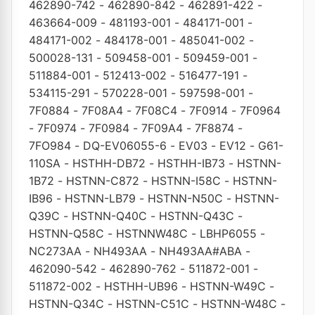
462890-742
-
462890-842
-
462891-422
-
463664-009
-
481193-001
-
484171-001
-
484171-002
-
484178-001
-
485041-002
-
500028-131
-
509458-001
-
509459-001
-
511884-001
-
512413-002
-
516477-191
-
534115-291
-
570228-001
-
597598-001
-
7F0884
-
7F08A4
-
7F08C4
-
7F0914
-
7F0964
-
7F0974
-
7F0984
-
7F09A4
-
7F8874
-
7FO984
-
DQ-EV06055-6
-
EV03
-
EV12
-
G61-
110SA
-
HSTHH-DB72
-
HSTHH-IB73
-
HSTNN-
1B72
-
HSTNN-C872
-
HSTNN-I58C
-
HSTNN-
IB96
-
HSTNN-LB79
-
HSTNN-N50C
-
HSTNN-
Q39C
-
HSTNN-Q40C
-
HSTNN-Q43C
-
HSTNN-Q58C
-
HSTNNW48C
-
LBHP6055
-
NC273AA
-
NH493AA
-
NH493AA#ABA
-
462090-542
-
462890-762
-
511872-001
-
511872-002
-
HSTHH-UB96
-
HSTNN-W49C
-
HSTNN-Q34C
-
HSTNN-C51C
-
HSTNN-W48C
-