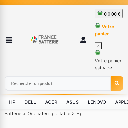
0
0,00 €
Votre
panier
×
Votre panier
est vide
HP
DELL
ACER
ASUS
LENOVO
APPL
Batterie
>
Ordinateur portable
>
Hp