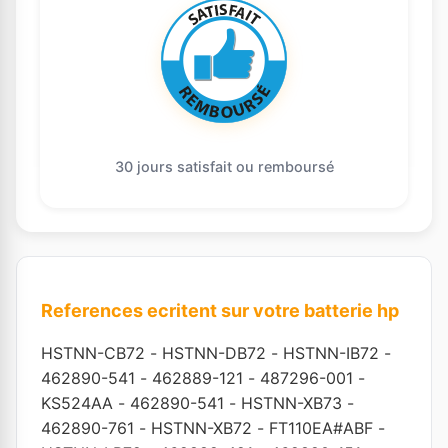
30 jours satisfait ou remboursé
References ecritent sur votre batterie hp
HSTNN-CB72
-
HSTNN-DB72
-
HSTNN-IB72
-
462890-541
-
462889-121
-
487296-001
-
KS524AA
-
462890-541
-
HSTNN-XB73
-
462890-761
-
HSTNN-XB72
-
FT110EA#ABF
-