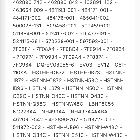
462890-742
-
462890-842
-
462891-422
-
463664-009
-
481193-001
-
484171-001
-
484171-002
-
484178-001
-
485041-002
-
500028-131
-
509458-001
-
509459-001
-
511884-001
-
512413-002
-
516477-191
-
534115-291
-
570228-001
-
597598-001
-
7F0884
-
7F08A4
-
7F08C4
-
7F0914
-
7F0964
-
7F0974
-
7F0984
-
7F09A4
-
7F8874
-
7FO984
-
DQ-EV06055-6
-
EV03
-
EV12
-
G61-
110SA
-
HSTHH-DB72
-
HSTHH-IB73
-
HSTNN-
1B72
-
HSTNN-C872
-
HSTNN-I58C
-
HSTNN-
IB96
-
HSTNN-LB79
-
HSTNN-N50C
-
HSTNN-
Q39C
-
HSTNN-Q40C
-
HSTNN-Q43C
-
HSTNN-Q58C
-
HSTNNW48C
-
LBHP6055
-
NC273AA
-
NH493AA
-
NH493AA#ABA
-
462090-542
-
462890-762
-
511872-001
-
511872-002
-
HSTHH-UB96
-
HSTNN-W49C
-
HSTNN-Q34C
-
HSTNN-C51C
-
HSTNN-W48C
-