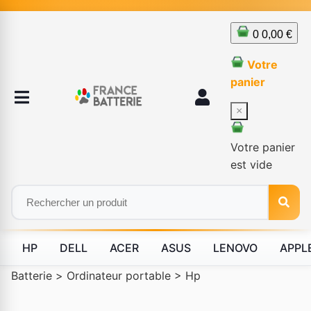
0
0,00 €
Votre
panier
×
Votre panier
est vide
HP
DELL
ACER
ASUS
LENOVO
APPL
Batterie
>
Ordinateur portable
>
Hp