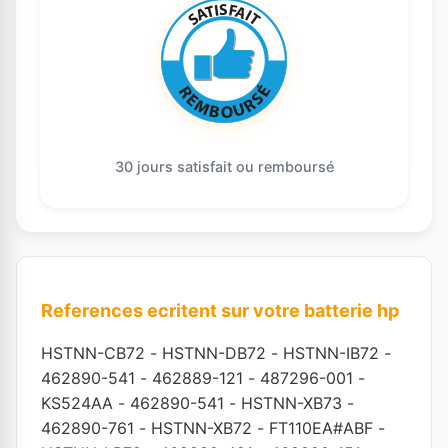
30 jours satisfait ou remboursé
References ecritent sur votre batterie hp
HSTNN-CB72
-
HSTNN-DB72
-
HSTNN-IB72
-
462890-541
-
462889-121
-
487296-001
-
KS524AA
-
462890-541
-
HSTNN-XB73
-
462890-761
-
HSTNN-XB72
-
FT110EA#ABF
-