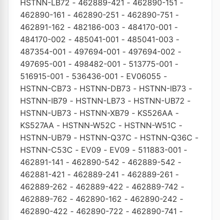
HSTNN-LB72
-
462889-421
-
462890-151
-
462890-161
-
462890-251
-
462890-751
-
462891-162
-
482186-003
-
484170-001
-
484170-002
-
485041-001
-
485041-003
-
487354-001
-
497694-001
-
497694-002
-
497695-001
-
498482-001
-
513775-001
-
516915-001
-
536436-001
-
EV06055
-
HSTNN-CB73
-
HSTNN-DB73
-
HSTNN-IB73
-
HSTNN-IB79
-
HSTNN-LB73
-
HSTNN-UB72
-
HSTNN-UB73
-
HSTNN-XB79
-
KS526AA
-
KS527AA
-
HSTNN-W52C
-
HSTNN-W51C
-
HSTNN-UB79
-
HSTNN-Q37C
-
HSTNN-Q36C
-
HSTNN-C53C
-
EV09
-
EV09
-
511883-001
-
462891-141
-
462890-542
-
462889-542
-
462881-421
-
462889-241
-
462889-261
-
462889-262
-
462889-422
-
462889-742
-
462889-762
-
462890-162
-
462890-242
-
462890-422
-
462890-722
-
462890-741
-