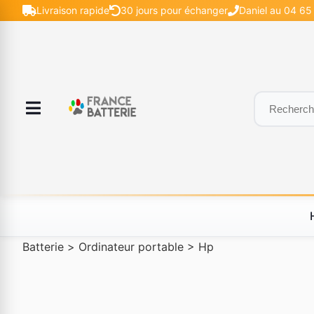
Livraison rapide
30 jours pour échanger
Daniel au 04 65 
Batterie
>
Ordinateur portable
>
Hp