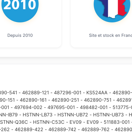
Depuis 2010
Site et stock en Fran
890-541
-
462889-121
-
487296-001
-
KS524AA
-
462890-
90-151
-
462890-161
-
462890-251
-
462890-751
-
46289
-001
-
497694-002
-
497695-001
-
498482-001
-
513775-
NN-IB79
-
HSTNN-LB73
-
HSTNN-UB72
-
HSTNN-UB73
-
H
STNN-Q36C
-
HSTNN-C53C
-
EV09
-
EV09
-
511883-001
-262
-
462889-422
-
462889-742
-
462889-762
-
462890