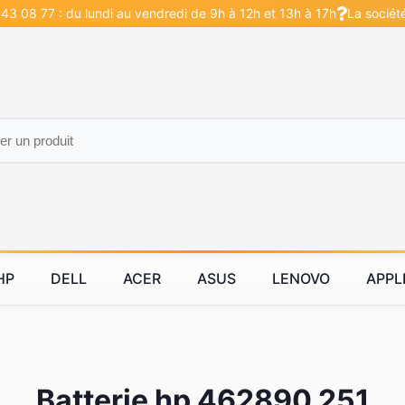
43 08 77 : du lundi au vendredi de 9h à 12h et 13h à 17h
La sociét
HP
DELL
ACER
ASUS
LENOVO
APPL
Batterie hp 462890 251