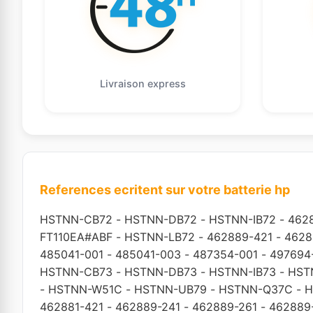
Livraison express
References ecritent sur votre batterie hp
HSTNN-CB72
-
HSTNN-DB72
-
HSTNN-IB72
-
462
FT110EA#ABF
-
HSTNN-LB72
-
462889-421
-
4628
485041-001
-
485041-003
-
487354-001
-
497694
HSTNN-CB73
-
HSTNN-DB73
-
HSTNN-IB73
-
HST
-
HSTNN-W51C
-
HSTNN-UB79
-
HSTNN-Q37C
-
H
462881-421
-
462889-241
-
462889-261
-
462889