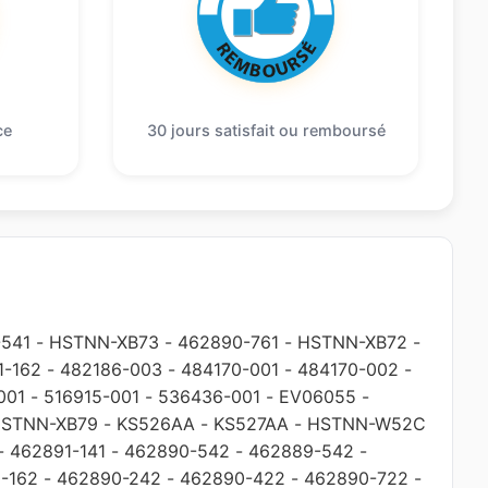
ce
30 jours satisfait ou remboursé
541
-
HSTNN-XB73
-
462890-761
-
HSTNN-XB72
-
1-162
-
482186-003
-
484170-001
-
484170-002
-
001
-
516915-001
-
536436-001
-
EV06055
-
STNN-XB79
-
KS526AA
-
KS527AA
-
HSTNN-W52C
-
462891-141
-
462890-542
-
462889-542
-
-162
-
462890-242
-
462890-422
-
462890-722
-