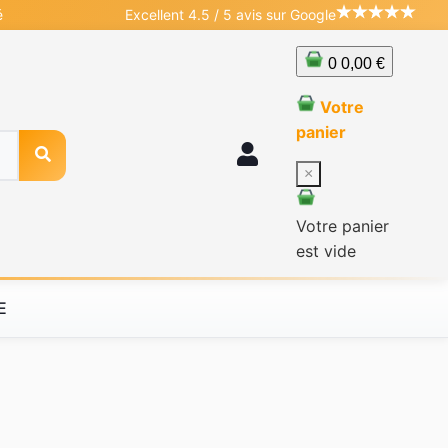
é
Excellent 4.5 / 5 avis sur Google
0
0,00 €
Votre
panier
×
Votre panier
est vide
E