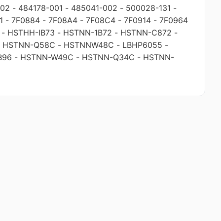
002
-
484178-001
-
485041-002
-
500028-131
-
1
-
7F0884
-
7F08A4
-
7F08C4
-
7F0914
-
7F0964
-
HSTHH-IB73
-
HSTNN-1B72
-
HSTNN-C872
-
-
HSTNN-Q58C
-
HSTNNW48C
-
LBHP6055
-
B96
-
HSTNN-W49C
-
HSTNN-Q34C
-
HSTNN-