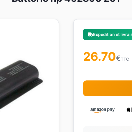
Expédition et livra
26.70
€
TTC