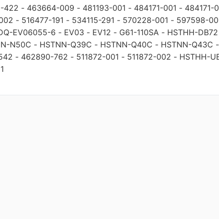
1-422
-
463664-009
-
481193-001
-
484171-001
-
484171-
002
-
516477-191
-
534115-291
-
570228-001
-
597598-00
DQ-EV06055-6
-
EV03
-
EV12
-
G61-110SA
-
HSTHH-DB72
N-N50C
-
HSTNN-Q39C
-
HSTNN-Q40C
-
HSTNN-Q43C
542
-
462890-762
-
511872-001
-
511872-002
-
HSTHH-U
1