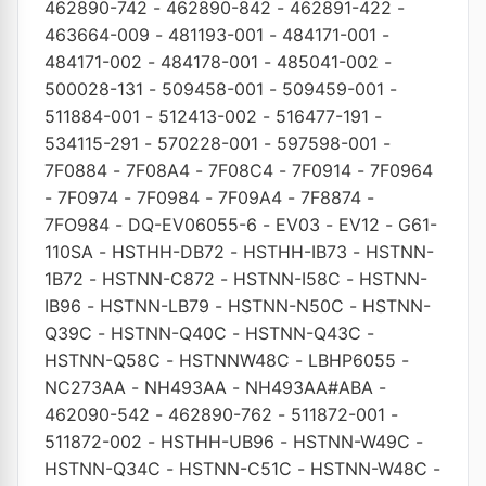
462890-742
-
462890-842
-
462891-422
-
463664-009
-
481193-001
-
484171-001
-
484171-002
-
484178-001
-
485041-002
-
500028-131
-
509458-001
-
509459-001
-
511884-001
-
512413-002
-
516477-191
-
534115-291
-
570228-001
-
597598-001
-
7F0884
-
7F08A4
-
7F08C4
-
7F0914
-
7F0964
-
7F0974
-
7F0984
-
7F09A4
-
7F8874
-
7FO984
-
DQ-EV06055-6
-
EV03
-
EV12
-
G61-
110SA
-
HSTHH-DB72
-
HSTHH-IB73
-
HSTNN-
1B72
-
HSTNN-C872
-
HSTNN-I58C
-
HSTNN-
IB96
-
HSTNN-LB79
-
HSTNN-N50C
-
HSTNN-
Q39C
-
HSTNN-Q40C
-
HSTNN-Q43C
-
HSTNN-Q58C
-
HSTNNW48C
-
LBHP6055
-
NC273AA
-
NH493AA
-
NH493AA#ABA
-
462090-542
-
462890-762
-
511872-001
-
511872-002
-
HSTHH-UB96
-
HSTNN-W49C
-
HSTNN-Q34C
-
HSTNN-C51C
-
HSTNN-W48C
-