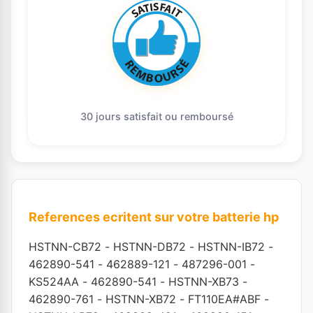
30 jours satisfait ou remboursé
References ecritent sur votre batterie hp
HSTNN-CB72
-
HSTNN-DB72
-
HSTNN-IB72
-
462890-541
-
462889-121
-
487296-001
-
KS524AA
-
462890-541
-
HSTNN-XB73
-
462890-761
-
HSTNN-XB72
-
FT110EA#ABF
-