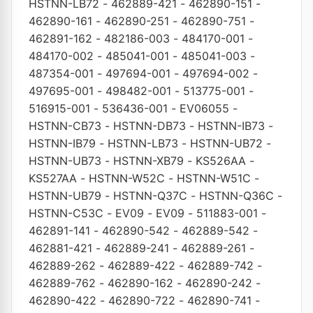
HSTNN-LB72
-
462889-421
-
462890-151
-
462890-161
-
462890-251
-
462890-751
-
462891-162
-
482186-003
-
484170-001
-
484170-002
-
485041-001
-
485041-003
-
487354-001
-
497694-001
-
497694-002
-
497695-001
-
498482-001
-
513775-001
-
516915-001
-
536436-001
-
EV06055
-
HSTNN-CB73
-
HSTNN-DB73
-
HSTNN-IB73
-
HSTNN-IB79
-
HSTNN-LB73
-
HSTNN-UB72
-
HSTNN-UB73
-
HSTNN-XB79
-
KS526AA
-
KS527AA
-
HSTNN-W52C
-
HSTNN-W51C
-
HSTNN-UB79
-
HSTNN-Q37C
-
HSTNN-Q36C
-
HSTNN-C53C
-
EV09
-
EV09
-
511883-001
-
462891-141
-
462890-542
-
462889-542
-
462881-421
-
462889-241
-
462889-261
-
462889-262
-
462889-422
-
462889-742
-
462889-762
-
462890-162
-
462890-242
-
462890-422
-
462890-722
-
462890-741
-