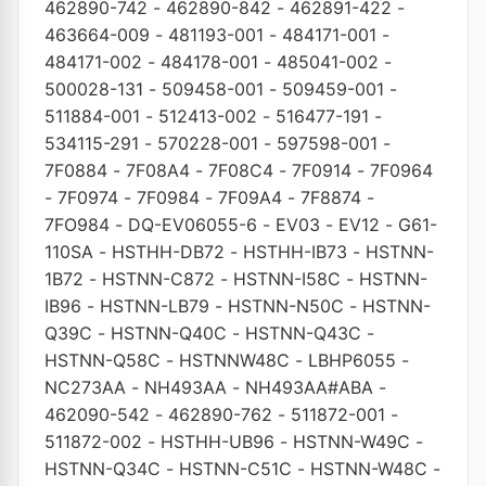
462890-742
-
462890-842
-
462891-422
-
463664-009
-
481193-001
-
484171-001
-
484171-002
-
484178-001
-
485041-002
-
500028-131
-
509458-001
-
509459-001
-
511884-001
-
512413-002
-
516477-191
-
534115-291
-
570228-001
-
597598-001
-
7F0884
-
7F08A4
-
7F08C4
-
7F0914
-
7F0964
-
7F0974
-
7F0984
-
7F09A4
-
7F8874
-
7FO984
-
DQ-EV06055-6
-
EV03
-
EV12
-
G61-
110SA
-
HSTHH-DB72
-
HSTHH-IB73
-
HSTNN-
1B72
-
HSTNN-C872
-
HSTNN-I58C
-
HSTNN-
IB96
-
HSTNN-LB79
-
HSTNN-N50C
-
HSTNN-
Q39C
-
HSTNN-Q40C
-
HSTNN-Q43C
-
HSTNN-Q58C
-
HSTNNW48C
-
LBHP6055
-
NC273AA
-
NH493AA
-
NH493AA#ABA
-
462090-542
-
462890-762
-
511872-001
-
511872-002
-
HSTHH-UB96
-
HSTNN-W49C
-
HSTNN-Q34C
-
HSTNN-C51C
-
HSTNN-W48C
-