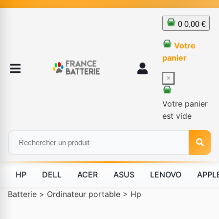
0
0,00 €
Votre
panier
×
Votre panier
est vide
HP
DELL
ACER
ASUS
LENOVO
APPL
Batterie
>
Ordinateur portable
>
Hp