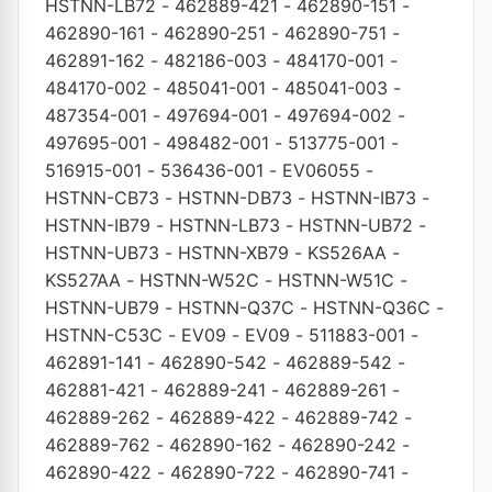
HSTNN-LB72
-
462889-421
-
462890-151
-
462890-161
-
462890-251
-
462890-751
-
462891-162
-
482186-003
-
484170-001
-
484170-002
-
485041-001
-
485041-003
-
487354-001
-
497694-001
-
497694-002
-
497695-001
-
498482-001
-
513775-001
-
516915-001
-
536436-001
-
EV06055
-
HSTNN-CB73
-
HSTNN-DB73
-
HSTNN-IB73
-
HSTNN-IB79
-
HSTNN-LB73
-
HSTNN-UB72
-
HSTNN-UB73
-
HSTNN-XB79
-
KS526AA
-
KS527AA
-
HSTNN-W52C
-
HSTNN-W51C
-
HSTNN-UB79
-
HSTNN-Q37C
-
HSTNN-Q36C
-
HSTNN-C53C
-
EV09
-
EV09
-
511883-001
-
462891-141
-
462890-542
-
462889-542
-
462881-421
-
462889-241
-
462889-261
-
462889-262
-
462889-422
-
462889-742
-
462889-762
-
462890-162
-
462890-242
-
462890-422
-
462890-722
-
462890-741
-