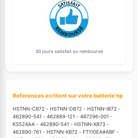
30 jours satisfait ou remboursé
References ecritent sur votre batterie hp
HSTNN-CB72
-
HSTNN-DB72
-
HSTNN-IB72
-
462890-541
-
462889-121
-
487296-001
-
KS524AA
-
462890-541
-
HSTNN-XB73
-
462890-761
-
HSTNN-XB72
-
FT110EA#ABF
-