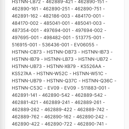
HSTNN-LB72
-
462889-421
-
462890-151
-
462890-161
-
462890-251
-
462890-751
-
462891-162
-
482186-003
-
484170-001
-
484170-002
-
485041-001
-
485041-003
-
487354-001
-
497694-001
-
497694-002
-
497695-001
-
498482-001
-
513775-001
-
516915-001
-
536436-001
-
EV06055
-
HSTNN-CB73
-
HSTNN-DB73
-
HSTNN-IB73
-
HSTNN-IB79
-
HSTNN-LB73
-
HSTNN-UB72
-
HSTNN-UB73
-
HSTNN-XB79
-
KS526AA
-
KS527AA
-
HSTNN-W52C
-
HSTNN-W51C
-
HSTNN-UB79
-
HSTNN-Q37C
-
HSTNN-Q36C
-
HSTNN-C53C
-
EV09
-
EV09
-
511883-001
-
462891-141
-
462890-542
-
462889-542
-
462881-421
-
462889-241
-
462889-261
-
462889-262
-
462889-422
-
462889-742
-
462889-762
-
462890-162
-
462890-242
-
462890-422
-
462890-722
-
462890-741
-