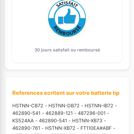
30 jours satisfait ou remboursé
References ecritent sur votre batterie hp
HSTNN-CB72
-
HSTNN-DB72
-
HSTNN-IB72
-
462890-541
-
462889-121
-
487296-001
-
KS524AA
-
462890-541
-
HSTNN-XB73
-
462890-761
-
HSTNN-XB72
-
FT110EA#ABF
-