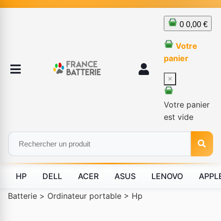
0
0,00 €
Votre
panier
×
Votre panier
est vide
HP
DELL
ACER
ASUS
LENOVO
APPL
Batterie
>
Ordinateur portable
>
Hp