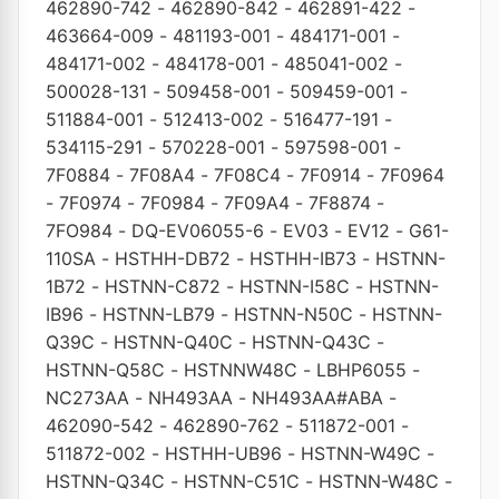
462890-742
-
462890-842
-
462891-422
-
463664-009
-
481193-001
-
484171-001
-
484171-002
-
484178-001
-
485041-002
-
500028-131
-
509458-001
-
509459-001
-
511884-001
-
512413-002
-
516477-191
-
534115-291
-
570228-001
-
597598-001
-
7F0884
-
7F08A4
-
7F08C4
-
7F0914
-
7F0964
-
7F0974
-
7F0984
-
7F09A4
-
7F8874
-
7FO984
-
DQ-EV06055-6
-
EV03
-
EV12
-
G61-
110SA
-
HSTHH-DB72
-
HSTHH-IB73
-
HSTNN-
1B72
-
HSTNN-C872
-
HSTNN-I58C
-
HSTNN-
IB96
-
HSTNN-LB79
-
HSTNN-N50C
-
HSTNN-
Q39C
-
HSTNN-Q40C
-
HSTNN-Q43C
-
HSTNN-Q58C
-
HSTNNW48C
-
LBHP6055
-
NC273AA
-
NH493AA
-
NH493AA#ABA
-
462090-542
-
462890-762
-
511872-001
-
511872-002
-
HSTHH-UB96
-
HSTNN-W49C
-
HSTNN-Q34C
-
HSTNN-C51C
-
HSTNN-W48C
-