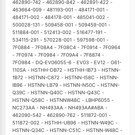
462890-742
-
462890-842
-
462891-422
-
463664-009
-
481193-001
-
484171-001
-
484171-002
-
484178-001
-
485041-002
-
500028-131
-
509458-001
-
509459-001
-
511884-001
-
512413-002
-
516477-191
-
534115-291
-
570228-001
-
597598-001
-
7F0884
-
7F08A4
-
7F08C4
-
7F0914
-
7F0964
-
7F0974
-
7F0984
-
7F09A4
-
7F8874
-
7FO984
-
DQ-EV06055-6
-
EV03
-
EV12
-
G61-
110SA
-
HSTHH-DB72
-
HSTHH-IB73
-
HSTNN-
1B72
-
HSTNN-C872
-
HSTNN-I58C
-
HSTNN-
IB96
-
HSTNN-LB79
-
HSTNN-N50C
-
HSTNN-
Q39C
-
HSTNN-Q40C
-
HSTNN-Q43C
-
HSTNN-Q58C
-
HSTNNW48C
-
LBHP6055
-
NC273AA
-
NH493AA
-
NH493AA#ABA
-
462090-542
-
462890-762
-
511872-001
-
511872-002
-
HSTHH-UB96
-
HSTNN-W49C
-
HSTNN-Q34C
-
HSTNN-C51C
-
HSTNN-W48C
-