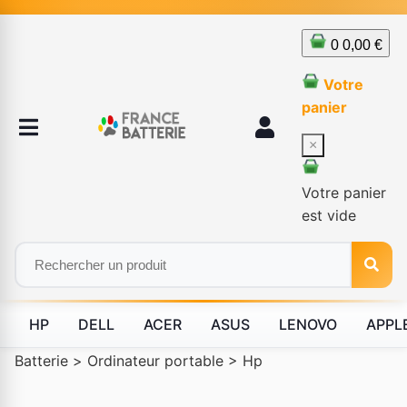
0
0,00 €
Votre
panier
×
Votre panier
est vide
HP
DELL
ACER
ASUS
LENOVO
APPL
Batterie
>
Ordinateur portable
>
Hp