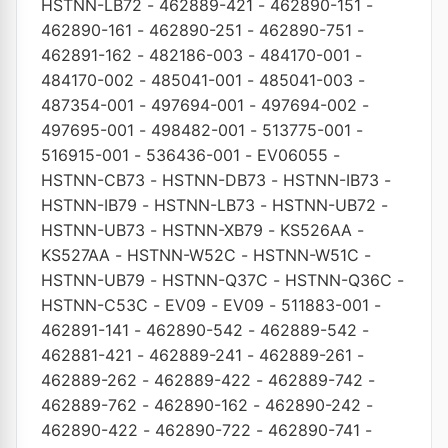
HSTNN-LB72
-
462889-421
-
462890-151
-
462890-161
-
462890-251
-
462890-751
-
462891-162
-
482186-003
-
484170-001
-
484170-002
-
485041-001
-
485041-003
-
487354-001
-
497694-001
-
497694-002
-
497695-001
-
498482-001
-
513775-001
-
516915-001
-
536436-001
-
EV06055
-
HSTNN-CB73
-
HSTNN-DB73
-
HSTNN-IB73
-
HSTNN-IB79
-
HSTNN-LB73
-
HSTNN-UB72
-
HSTNN-UB73
-
HSTNN-XB79
-
KS526AA
-
KS527AA
-
HSTNN-W52C
-
HSTNN-W51C
-
HSTNN-UB79
-
HSTNN-Q37C
-
HSTNN-Q36C
-
HSTNN-C53C
-
EV09
-
EV09
-
511883-001
-
462891-141
-
462890-542
-
462889-542
-
462881-421
-
462889-241
-
462889-261
-
462889-262
-
462889-422
-
462889-742
-
462889-762
-
462890-162
-
462890-242
-
462890-422
-
462890-722
-
462890-741
-