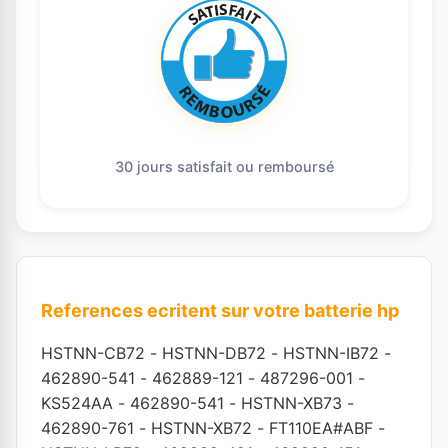
30 jours satisfait ou remboursé
References ecritent sur votre batterie hp
HSTNN-CB72
-
HSTNN-DB72
-
HSTNN-IB72
-
462890-541
-
462889-121
-
487296-001
-
KS524AA
-
462890-541
-
HSTNN-XB73
-
462890-761
-
HSTNN-XB72
-
FT110EA#ABF
-