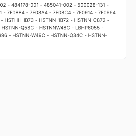
002
-
484178-001
-
485041-002
-
500028-131
-
1
-
7F0884
-
7F08A4
-
7F08C4
-
7F0914
-
7F0964
-
HSTHH-IB73
-
HSTNN-1B72
-
HSTNN-C872
-
-
HSTNN-Q58C
-
HSTNNW48C
-
LBHP6055
-
B96
-
HSTNN-W49C
-
HSTNN-Q34C
-
HSTNN-