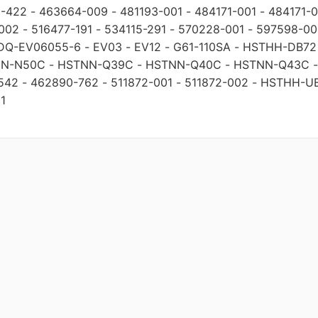
1-422
-
463664-009
-
481193-001
-
484171-001
-
484171-
002
-
516477-191
-
534115-291
-
570228-001
-
597598-00
DQ-EV06055-6
-
EV03
-
EV12
-
G61-110SA
-
HSTHH-DB72
N-N50C
-
HSTNN-Q39C
-
HSTNN-Q40C
-
HSTNN-Q43C
542
-
462890-762
-
511872-001
-
511872-002
-
HSTHH-U
1