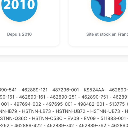
Depuis 2010
Site et stock en Fran
890-541
-
462889-121
-
487296-001
-
KS524AA
-
462890-
90-151
-
462890-161
-
462890-251
-
462890-751
-
46289
-001
-
497694-002
-
497695-001
-
498482-001
-
513775-
NN-IB79
-
HSTNN-LB73
-
HSTNN-UB72
-
HSTNN-UB73
-
H
STNN-Q36C
-
HSTNN-C53C
-
EV09
-
EV09
-
511883-001
-262
-
462889-422
-
462889-742
-
462889-762
-
462890