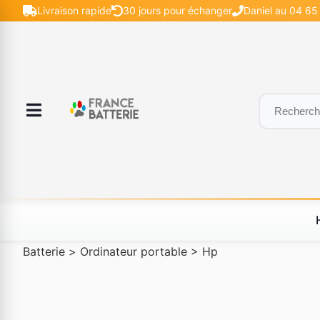
Livraison rapide
30 jours pour échanger
Daniel au 04 65 
Batterie
>
Ordinateur portable
>
Hp