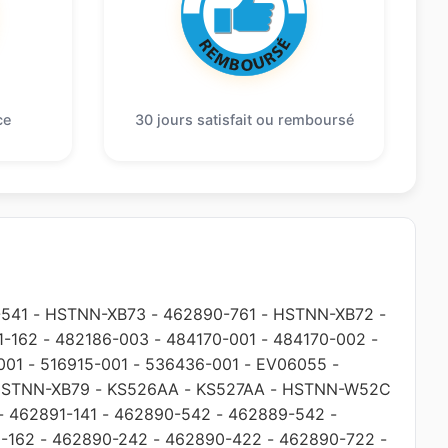
ce
30 jours satisfait ou remboursé
541
-
HSTNN-XB73
-
462890-761
-
HSTNN-XB72
-
1-162
-
482186-003
-
484170-001
-
484170-002
-
001
-
516915-001
-
536436-001
-
EV06055
-
STNN-XB79
-
KS526AA
-
KS527AA
-
HSTNN-W52C
-
462891-141
-
462890-542
-
462889-542
-
-162
-
462890-242
-
462890-422
-
462890-722
-