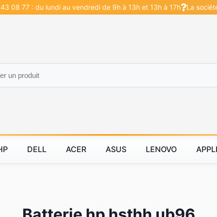
43 08 77 : du lundi au vendredi de 9h à 13h et 13h à 17h
La sociét
HP
DELL
ACER
ASUS
LENOVO
APPL
Batterie hp hsthh ub96