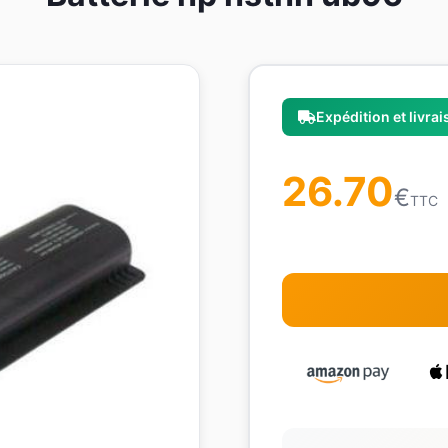
Expédition et livra
26.70
€
TTC