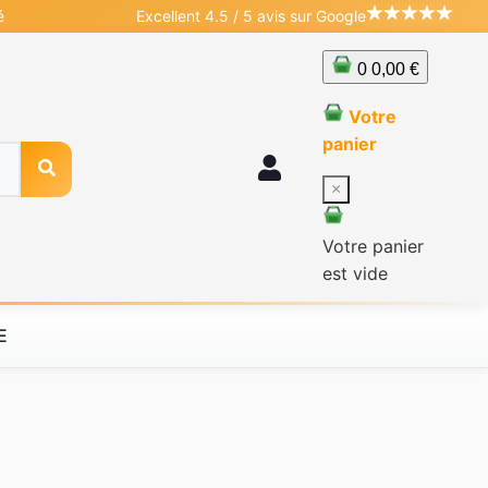
é
Excellent 4.5 / 5 avis sur Google
0
0,00 €
Votre
panier
×
Votre panier
est vide
E