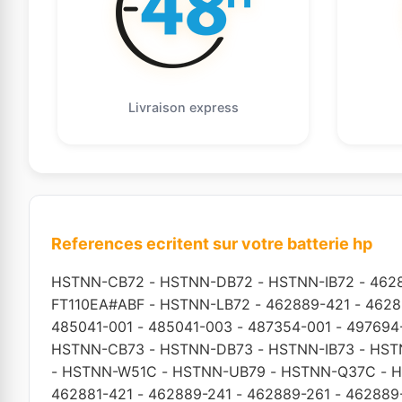
Livraison express
References ecritent sur votre batterie hp
HSTNN-CB72
-
HSTNN-DB72
-
HSTNN-IB72
-
462
FT110EA#ABF
-
HSTNN-LB72
-
462889-421
-
4628
485041-001
-
485041-003
-
487354-001
-
497694
HSTNN-CB73
-
HSTNN-DB73
-
HSTNN-IB73
-
HST
-
HSTNN-W51C
-
HSTNN-UB79
-
HSTNN-Q37C
-
H
462881-421
-
462889-241
-
462889-261
-
462889