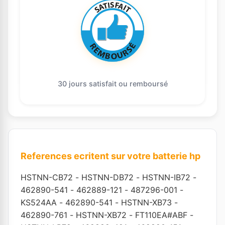
30 jours satisfait ou remboursé
References ecritent sur votre batterie hp
HSTNN-CB72
-
HSTNN-DB72
-
HSTNN-IB72
-
462890-541
-
462889-121
-
487296-001
-
KS524AA
-
462890-541
-
HSTNN-XB73
-
462890-761
-
HSTNN-XB72
-
FT110EA#ABF
-