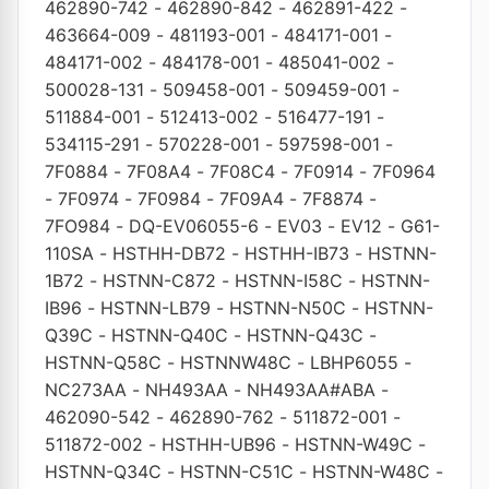
462890-742
-
462890-842
-
462891-422
-
463664-009
-
481193-001
-
484171-001
-
484171-002
-
484178-001
-
485041-002
-
500028-131
-
509458-001
-
509459-001
-
511884-001
-
512413-002
-
516477-191
-
534115-291
-
570228-001
-
597598-001
-
7F0884
-
7F08A4
-
7F08C4
-
7F0914
-
7F0964
-
7F0974
-
7F0984
-
7F09A4
-
7F8874
-
7FO984
-
DQ-EV06055-6
-
EV03
-
EV12
-
G61-
110SA
-
HSTHH-DB72
-
HSTHH-IB73
-
HSTNN-
1B72
-
HSTNN-C872
-
HSTNN-I58C
-
HSTNN-
IB96
-
HSTNN-LB79
-
HSTNN-N50C
-
HSTNN-
Q39C
-
HSTNN-Q40C
-
HSTNN-Q43C
-
HSTNN-Q58C
-
HSTNNW48C
-
LBHP6055
-
NC273AA
-
NH493AA
-
NH493AA#ABA
-
462090-542
-
462890-762
-
511872-001
-
511872-002
-
HSTHH-UB96
-
HSTNN-W49C
-
HSTNN-Q34C
-
HSTNN-C51C
-
HSTNN-W48C
-