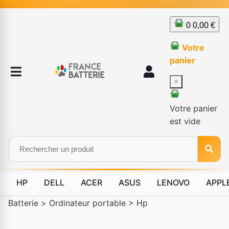
0
0,00 €
Votre
panier
×
Votre panier
est vide
HP
DELL
ACER
ASUS
LENOVO
APPL
Batterie
>
Ordinateur portable
>
Hp