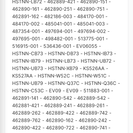
HSTNN-LB72
-
462889-421
-
462890-151
-
462890-161
-
462890-251
-
462890-751
-
462891-162
-
482186-003
-
484170-001
-
484170-002
-
485041-001
-
485041-003
-
487354-001
-
497694-001
-
497694-002
-
497695-001
-
498482-001
-
513775-001
-
516915-001
-
536436-001
-
EV06055
-
HSTNN-CB73
-
HSTNN-DB73
-
HSTNN-IB73
-
HSTNN-IB79
-
HSTNN-LB73
-
HSTNN-UB72
-
HSTNN-UB73
-
HSTNN-XB79
-
KS526AA
-
KS527AA
-
HSTNN-W52C
-
HSTNN-W51C
-
HSTNN-UB79
-
HSTNN-Q37C
-
HSTNN-Q36C
-
HSTNN-C53C
-
EV09
-
EV09
-
511883-001
-
462891-141
-
462890-542
-
462889-542
-
462881-421
-
462889-241
-
462889-261
-
462889-262
-
462889-422
-
462889-742
-
462889-762
-
462890-162
-
462890-242
-
462890-422
-
462890-722
-
462890-741
-